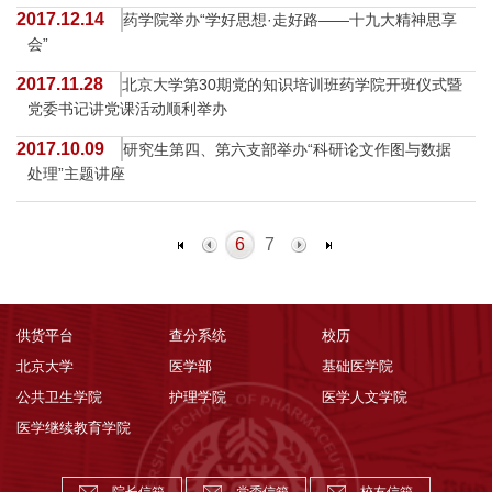
2017.12.14
药学院举办“学好思想·走好路——十九大精神思享
会”
2017.11.28
北京大学第30期党的知识培训班药学院开班仪式暨
党委书记讲党课活动顺利举办
2017.10.09
研究生第四、第六支部举办“科研论文作图与数据
处理”主题讲座
6
7
供货平台
查分系统
校历
北京大学
医学部
基础医学院
公共卫生学院
护理学院
医学人文学院
医学继续教育学院
院长信箱
党委信箱
校友信箱