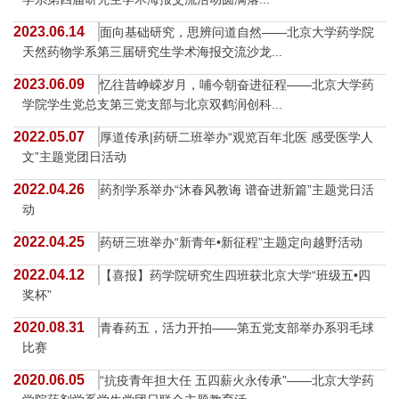
2023.06.14
面向基础研究，思辨问道自然——北京大学药学院
天然药物学系第三届研究生学术海报交流沙龙...
2023.06.09
忆往昔峥嵘岁月，哺今朝奋进征程——北京大学药
学院学生党总支第三党支部与北京双鹤润创科...
2022.05.07
厚道传承|药研二班举办“观览百年北医 感受医学人
文”主题党团日活动
2022.04.26
药剂学系举办“沐春风教诲 谱奋进新篇”主题党日活
动
2022.04.25
药研三班举办“新青年•新征程”主题定向越野活动
2022.04.12
【喜报】药学院研究生四班获北京大学“班级五•四
奖杯”
2020.08.31
青春药五，活力开拍——第五党支部举办系羽毛球
比赛
2020.06.05
“抗疫青年担大任 五四薪火永传承”——北京大学药