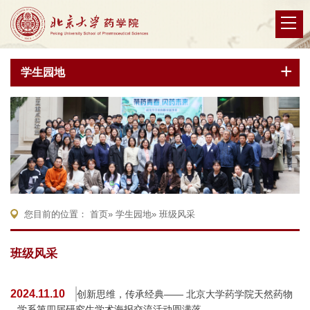
学生园地
您目前的位置：
首页
»
学生园地
» 班级风采
班级风采
2024.11.10
创新思维，传承经典—— 北京大学药学院天然药物
学系第四届研究生学术海报交流活动圆满落...