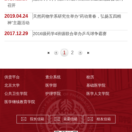
召开
2019.04.24
天然药物学系研究生举办“药动青春，弘扬五四精
神”主题活动
2017.12.29
2016级药学4班级联合举办乒乓球争霸赛
1
2
供货平台
查分系统
校历
北京大学
医学部
基础医学院
公共卫生学院
护理学院
医学人文学院
医学继续教育学院
院长信箱
党委信箱
校友信箱