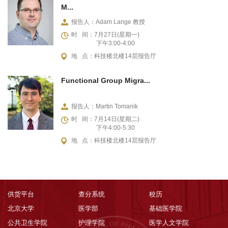
M...
报告人：Adam Lange 教授
时 间：7月27日(星期一)
下午3:00-4:00
地 点：科技楼北楼14层报告厅
Functional Group Migra...
报告人：Martin Tomanik
时 间：7月14日(星期二)
下午4:00-5:30
地 点：科技楼北楼14层报告厅
供货平台
查分系统
校历
北京大学
医学部
基础医学院
公共卫生学院
护理学院
医学人文学院