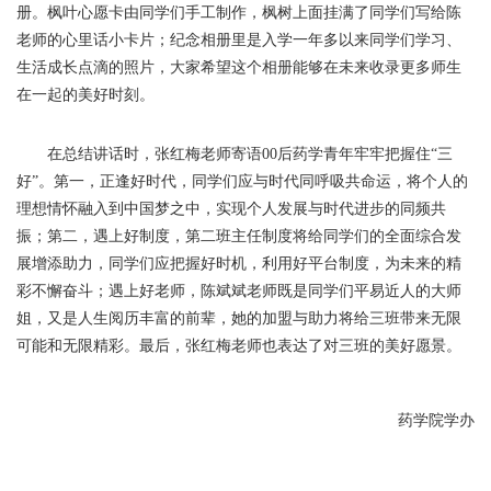
册。枫叶心愿卡由同学们手工制作，枫树上面挂满了同学们写给陈
老师的心里话小卡片；纪念相册里是入学一年多以来同学们学习、
生活成长点滴的照片，大家希望这个相册能够在未来收录更多师生
在一起的美好时刻。
在总结讲话时，张红梅老师寄语00后药学青年牢牢把握住“三
好”。第一，正逢好时代，同学们应与时代同呼吸共命运，将个人的
理想情怀融入到中国梦之中，实现个人发展与时代进步的同频共
振；第二，遇上好制度，第二班主任制度将给同学们的全面综合发
展增添助力，同学们应把握好时机，利用好平台制度，为未来的精
彩不懈奋斗；遇上好老师，陈斌斌老师既是同学们平易近人的大师
姐，又是人生阅历丰富的前辈，她的加盟与助力将给三班带来无限
可能和无限精彩。最后，张红梅老师也表达了对三班的美好愿景。
药学院学办