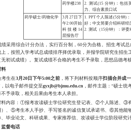
药学楼
2
38
2. 
测试
(15 
分钟
)
：
包括
力、综合素质口试
药学硕士
/
药物化学
3
月
2
7
日下
1. PPT
个人陈述
(5
分钟
)
：
午
2:
00
开始
好
；
中文简要介绍科研经
科技楼
1
4
2. 
测试（
15
分钟）：评委
层报告厅
成绩采用综合计分办法，实行百分制，
60分为合格
。
招生考试总成
础上，按照入学考试总成绩排序择优录取，并报学院研究生招生
（无初试成绩）。复试成绩不合格的考生不予录取，思想品德考
材料
位考生在
3
月
20
日下午
5:00
之前
，将下列材料
按顺序
扫描
合并
成
”，以
电子邮件提交至
gyxjb@bjmu.edu.cn
，邮件主题：
“
硕士统
将不予录取，相关后果由考生本人承担
。
材料内容：
①
报考攻读硕士学位研究生登记表、
②
个人陈述、
③
明）、
⑤
考生本人手抄
、
手写签名的诚信复试承诺书、
⑥
其他能
单、毕业论文、科研成果、专家推荐信、攻读硕士学位阶段研究
、监督电话