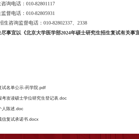
生
咨询电话：
010-
82801117
生
监督电话
：
010-
8280
5931
招生
咨询
监督
电话：010-
8280233
7、2338
未尽事宜以
《北京大学医学部
2024年硕士研究生招生复试有关事
复试名单公示-药学院.pdf
报考攻读硕士学位研究生登记表.doc
个人陈述.doc
诚信复试承诺书.docx