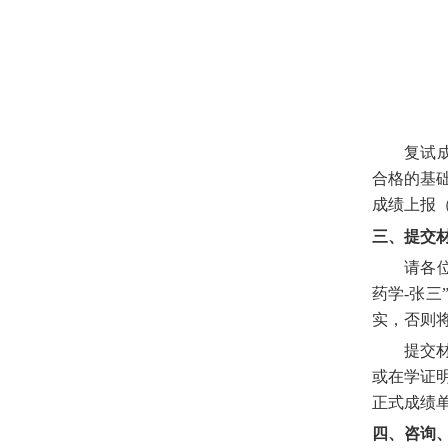
复试
合
格的基
成绩上报
三、提交
请各
药学
-
张三
实，否则
提交
或在学证
正式成绩
四
、
咨询