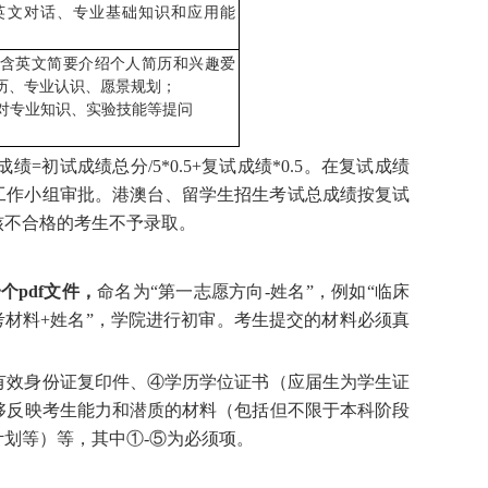
英文对话、专业基础知识和应用能
含英文简要介绍个人简历和兴趣爱
历、专业认识、愿景规划
；
对专业知识、实验技能等提问
绩=初试成绩总分/5*0.5+复试成绩*0.5。在复试成绩
工作小组审批。港澳台、留学生招生考试总成绩按复试
核不合格的考生不予录取。
一个
p
df
文件
，
命名为
“第一志愿方向
-
姓名
”，例如“临床
考材料
+
姓名
”
，学院进行
初审
。
考生提交的材料必须真
有效身份证复印件、
④
学历学位证书（应届生为学生证
够反映考生能力和潜质的材料（包括
但
不限于本科阶段
计划等）等
，其中
①
-
⑤
为必须项
。