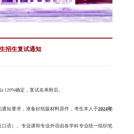
究生招生复试通知
120%确定
，
复试名单
附后。
的通知
要求
，准备好纸版材料原件，考生本人于
2
02
4
年
及口语）。专业课和专业外语由各学科专业统一组织笔