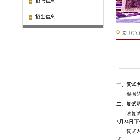
招聘信息
招生信息
您目前的
一、
复试
根据
二、复试
请复
3
月
2
4
日下
复试
试
。