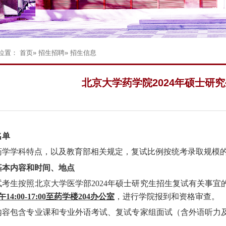
位置：
首页
»
招生招聘
» 招生信息
北京大学药学院2024年硕士研
名单
药学学科特点，以及教育部相关
规定
，
复试比例按统考录取规模的≧
基本内容
和
时间、地点
试考生按照
北京大学医学部202
4
年
硕士研究生招生复试有关事宜
午
14
:
00
-
17
:
00
至药学楼2
04
办公室
，进行
学院报到和
资格审查。
内容包含专业课和专业外语考试、复试专家组面试（含外语听力