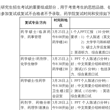
是研究生招生考试的重要组成部分，用于考查考生的思想品德、
未参加复试或复试不合格者不予录取
。
药学院
复试时间和安排如
时间
和地
复试专业
/
方向
点
药学硕士
/
临床药
3
月
25
日上
1
.
个人
PPT
汇报
（
10
分钟
学、药事管理
午
8:
0
0
开始
要求
：
1
）
个人陈述
（
英
药学楼
2
41
2
）
大学学习和科
3
）
硕士入学后
发
2
.
英语听力、
综合素质口
药学硕士
/
药剂
学
、
3
月
2
5
日上
1. PPT 
个人陈述
(5
分钟
)
化学生物学
午
8:
30
开始
好
；
中文简要介绍科研经
药学楼
2
38
2. 
测试
(15 
分钟
)
：
包括
力、综合素质口试
药学硕士
/
生药学
3
月
26
日上
1. PPT
个人陈述
(5
分钟
)
：
午
8
:
30
开始
好
；
中文简要介绍科研经
卫生楼
2
层
2. 
测试（
15
分钟）：
英语
会议室
综合素质口试
药剂学、药物分析
3
月
2
8
日上
1. PPT 
个人陈述
(5
分钟
)
学、药理学
/
港澳台
午
9:
00
开始
好
；
中文简要介绍科研经