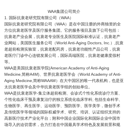
WAA集团公司简介
1. 国际抗衰老研究院有限公司（WAA）
国际抗衰老研究院有限公司（WAA）是在中国注册的外商独资的全
方位抗衰老医学及医疗服务集团。它的服务项目及旗下公司包括：
抗衰老产业会展，抗衰老专业医生及医院国际标准认证，抗衰老产
业网站，美国医生服务公司（World Anti-Aging Doctors, Inc.）,抗衰
老超前检测实验室，抗衰老配药房，抗衰老功能性产品公司，抗衰
老医疗门诊中心连锁发展公司，国际高端医院，抗衰老健康度假村
等。
WAA是美国抗衰老医学院(American Academy of Anti-Aging
Medicine,简称A4M)、世界抗衰老医学会（World Academy of Anti-
Aging Medicine,简称WAAAM）在大中国区的唯一代表机构，也是亚
太抗衰老医学会及中华抗衰老医学组的创始单位。
WAA是抗衰老医学-集立体超前检测、会诊式个性化系统诊疗方案、
个性化临床干预及康复治疗的独立系统化临床学科; 包括生命科学、
生物医学、再生医学、运动医学、预防医学、医学美学，微创手术
及传统医学等领域的国际权威学术、研究、培训、认证组织支持的
高新医疗技术产业化平台；附和中国企业国际化和国际企业中国市
场导入的迫切需求，合力打造在中国最具学术特色及发展前景和规