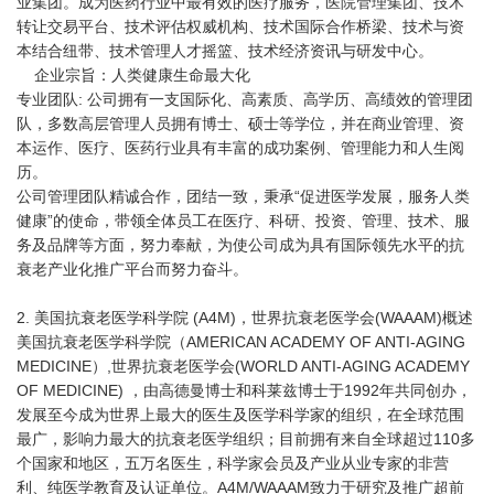
业集团。成为医药行业中最有效的医疗服务，医院管理集团、技术
转让交易平台、技术评估权威机构、技术国际合作桥梁、技术与资
本结合纽带、技术管理人才摇篮、技术经济资讯与研发中心。
企业宗旨：人类健康生命最大化
专业团队: 公司拥有一支国际化、高素质、高学历、高绩效的管理团
队，多数高层管理人员拥有博士、硕士等学位，并在商业管理、资
本运作、医疗、医药行业具有丰富的成功案例、管理能力和人生阅
历。
公司管理团队精诚合作，团结一致，秉承“促进医学发展，服务人类
健康”的使命，带领全体员工在医疗、科研、投资、管理、技术、服
务及品牌等方面，努力奉献，为使公司成为具有国际领先水平的抗
衰老产业化推广平台而努力奋斗。
2. 美国抗衰老医学科学院 (A4M)，世界抗衰老医学会(WAAAM)概述
美国抗衰老医学科学院（AMERICAN ACADEMY OF ANTI-AGING
MEDICINE）,世界抗衰老医学会(WORLD ANTI-AGING ACADEMY
OF MEDICINE) ，由高德曼博士和科莱兹博士于1992年共同创办，
发展至今成为世界上最大的医生及医学科学家的组织，在全球范围
最广，影响力最大的抗衰老医学组织；目前拥有来自全球超过110多
个国家和地区，五万名医生，科学家会员及产业从业专家的非营
利、纯医学教育及认证单位。A4M/WAAAM致力于研究及推广超前