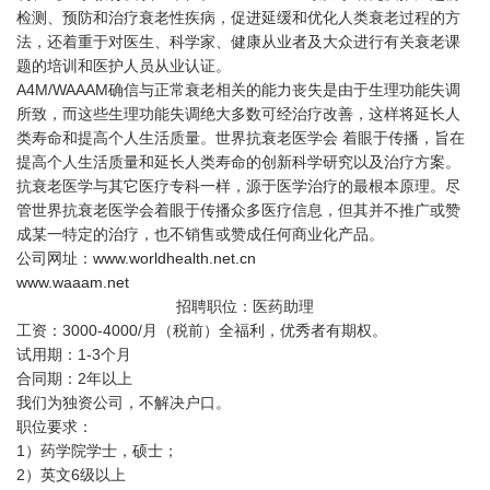
检测、预防和治疗衰老性疾病，促进延缓和优化人类衰老过程的方
法，还着重于对医生、科学家、健康从业者及大众进行有关衰老课
题的培训和医护人员从业认证。
A4M/WAAAM确信与正常衰老相关的能力丧失是由于生理功能失调
所致，而这些生理功能失调绝大多数可经治疗改善，这样将延长人
类寿命和提高个人生活质量。世界抗衰老医学会 着眼于传播，旨在
提高个人生活质量和延长人类寿命的创新科学研究以及治疗方案。
抗衰老医学与其它医疗专科一样，源于医学治疗的最根本原理。尽
管世界抗衰老医学会着眼于传播众多医疗信息，但其并不推广或赞
成某一特定的治疗，也不销售或赞成任何商业化产品。
公司网址：
www.worldhealth.net.cn
www.waaam.net
招聘职位：医药助理
工资：3000-4000/月（税前）全福利，优秀者有期权。
试用期：1-3个月
合同期：2年以上
我们为独资公司，不解决户口。
职位要求：
1）药学院学士，硕士；
2）英文6级以上