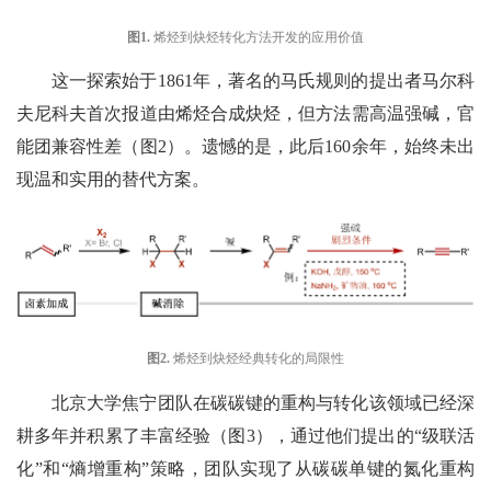
图
1
.
烯烃到炔烃转化方法开发的应用价值
这一探索始于1861年，
著名的
马氏规则
的
提出者马尔科
夫尼科夫首次报道由烯烃合成炔烃，但方法需高温强碱，官
能团兼容性差
（图2
）
。
遗憾的是，
此后160余年，始终未出
现温和实用的替代方案。
图
2
.
烯
烃
到
炔
烃
经典转化的局限性
北京大学焦宁团队在碳碳键的重构与转化该领域已经深
耕多年并积累了丰富经验（图
3
），通过他们提出的“级联活
化”和“熵增重构”策略，团队实现了从
碳碳单键的氮化重构