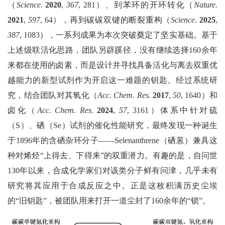
（
Science
.
2020
,
367
, 281）、
到
苯环的开环转化（
Nature
.
202
1
,
597
, 64）
，再到
碳碳双键的断裂重构（
Science
.
2025
,
387
, 1083）
，一系列成果为本次突破奠定了坚实基础。基于
上述级联活化思路
，团队
另辟蹊径，没有继续选择160余年
来都在使用的卤素，而是设计并寻找具备活化与离去双重优
越能力的
新型试剂
作为开启这一难题的钥匙。经过系统研
究，结合团队对其氧化（
Acc. Chem. Res.
2017
,
50
, 1640）和
卤化（
Acc. Chem. Res.
2024
,
57
, 3161）体系中针对硫
（S）、
硒
（Se）试剂的催化性能研究，最终发现
一种诞生
于1896年的含硒杂环分子——
Selenanthrene
（
硒蒽
）兼具这
种对烯烃“上得去、下得来”的双重潜力
。有趣的是，自
问世
130年以来，合成化学家们对
该类
分子鲜有问津，几乎未有
研究将其应用于合成反应之中
。
正是这枚积满历史尘埃
的
“旧
钥匙
”
，
被团队用来打开一
道
尘封了
160
余
年的
“
锁
”
。