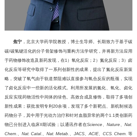
北京大学药学院教授，博士生导师。长期致力于基于碳
焦宁
，
碳/碳氢键活化的分子骨架修饰与重构方法学研究，并将新方法应用
于药物修饰改造及新药发现，在1）氧化反应；2）氮化反应；3）卤
化反应等研究中取得了一系列创新性的成果，提出了氮化反应新策
略，突破了氧气由于轨道禁阻难以直接参与氧合反应的瓶颈，实现
了卤化反应中一些新的活化模式。利用所发展的氮化、氧化、卤化
反应实现药物活性中间体的绿色、高效合成及修饰，取得了多项创
新性成果；获批发明专利20余项，发现了多个新靶点、新机制候选
药物分子，其中用于光动力治疗和针对血脂异常的两个1.1类创新药
物已分别进入临床II期试验；以通讯作者在
Science
、
Nature
、
Nat.
Chem
.、
Nat. Catal
.、
Nat. Metab
.、
JACS
、
ACIE
、
CCS. Chem.
等