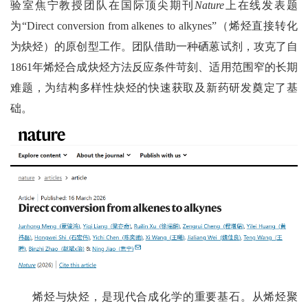
验
室焦宁教授团队在国际顶尖期刊
Nature
上在线发表题
为“Direct conversion from alkenes to alkynes”（烯烃直接转化
为炔烃）的原创型工作。团队借助一种硒蒽试剂，攻克了自
1861年烯烃合成炔烃方法反应条件苛刻、适用范围窄的长期
难题，为结构多样性炔烃的快速获取及新药研发奠定了基
础。
烯烃与炔烃
，
是现代
合成
化学的
重要
基石
。
从烯烃聚