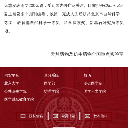
杂志发表论文200余篇，受到国内外广泛关注。目前担任
Chem. Sci.
副主编及多个期刊编委，以第一完成人先后获得北京市自然科学一
等奖、教育部自然科学一等奖、科学探索奖、新基石研究员等奖
项。
天然药物及仿生药物全国重点实验室
供货平台
查分系统
校历
北京大学
医学部
基础医学院
公共卫生学院
护理学院
医学人文学院
医学继续教育学院
院长信箱
党委信箱
校友信箱