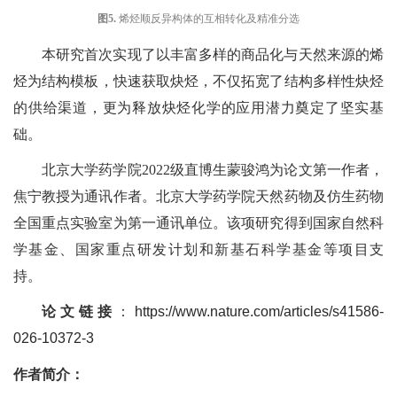
图
5
.
烯烃顺反异构体的互相转化及精准分选
本研究
首次实现了以
丰富多样的商品化与天然来源
的
烯
烃
为结构模板
，快速
获取
炔烃
，不仅拓宽了结构多样性炔烃
的供给渠道，更为释放炔烃化学的应用潜力奠定了坚实基
础。
北京大学药学院2
02
2级直博生蒙骏鸿为论文第一作者，
焦宁教授为通讯作者。北京大学药学院天然药物及仿生药物
全国重点实验室为第一通讯单位。该项研究得到国家自然科
学基金、国家重点研发计划和新基石科学基金等项目支
持。
论文链接
：
https://www.nature.com/articles/s41586-
026-10372-3
作者简介
：