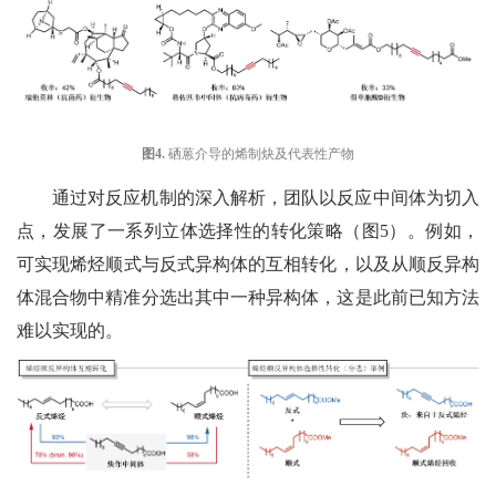
图
4
.
硒蒽介导的烯制炔及代表性产物
通过对反应机制的深入解析，
团队以反应中间体为切入
点，发展了一系列
立体选择性
的转化策略
（图
5
）
。例如，
可
实现烯烃顺
式与
反
式
异构体的
互相转化，以及从顺反异构
体混合物中
精准分选
出其中一种异构体
，这是此前已知方法
难以
实现
的。