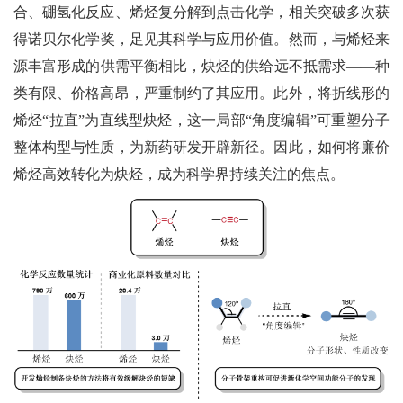
合、
硼氢化反应、
烯烃复分解到点击化学，相关突破多次
获
得
诺贝尔
化学
奖，足见其科学
与应用
价值。然而，与烯烃来
源丰富形成的供需平衡相比，炔烃
的
供给远不抵需求——种
类有限、价格高昂，严重制约
了
其应用。此外，将折线形的
烯烃“拉直”为直线型炔烃，这一局部
“
角度编辑
”
可重塑分子
整体构型与性质，为新药研发开辟新径。因此，如何将廉价
烯烃高效转化为炔烃，成为科学界持续关注的焦点。