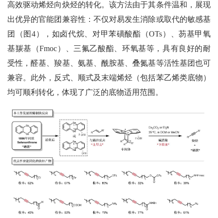
高效驱动烯烃向炔烃的转化。
该方法由于其条件温和，展现
出优异的官能团兼容性：不仅对易发生消除或取代的敏感基
团（图4），如卤代烷、对甲苯磺酸酯（OTs）、芴基甲氧
基羰基（Fmoc）、三氟乙酸酯、环氧基等，具有良好的耐
受性，醛基、羧基、氨基、酰胺基、叠氮基等活性基团也可
兼容。此外，反式、顺式及末端烯烃（包括苯乙烯类底物）
均可顺利转化，体现了广泛的底物适用范围。