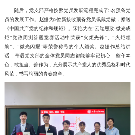
随后，党支部严格按照党员发展流程完成了
5
名预备党
员的发展工作。赵姗为
5
位新接收预备党员佩戴党徽，赠送
《中国共产党的纪律和规矩》。宋艳为在
“
云端思政
·
微光成
炬
”
党政周测答题竞赛活动中荣获
“
火炬先锋
”
、
“
火炬领
航
”
、
“
微光闪耀
”
等荣誉称号的个人颁奖。赵姗作总结讲
话，寄语党支部的全体党员
同志都能够牢记初心，坚守本
色，敢担当、善作为，充分展示共产党人的优秀品格和时代
风范，书写绚丽的青春篇章。