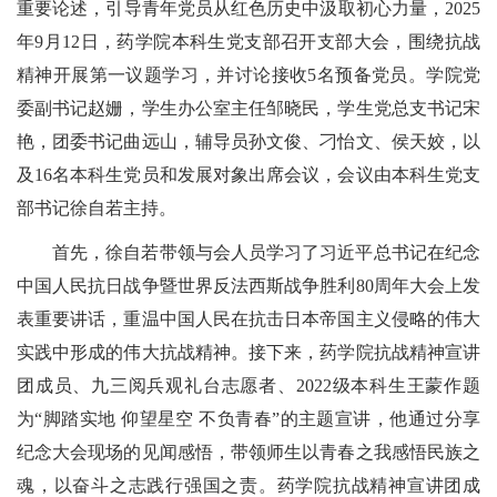
重要论述，引导青年党员从红色历史中汲取初心力量，
2025
年
9
月
12
日，药学院本科生党支部召开支部大会，围绕抗战
精神开展第一议题学习，并讨论接收
5
名预备党员。学院党
委副书记赵姗，学生办公室主任邹晓民，学生党总支书记宋
艳，团委书记曲远山，辅导员孙文俊、刁怡文、侯天姣，以
及
16
名本科生党员和发展对象出席会议，会议由本科生党支
部书记徐自若主持。
首先，徐自若带领与会人员学习了习近平总书记在纪念
中国人民抗日战争暨世界反法西斯战争胜利
80
周年大会上发
表重要讲话，重温中国人民在抗击日本帝国主义侵略的伟大
实践中形成的伟大抗战精神。接下来，药学院抗战精神宣讲
团成员、九三阅兵观礼台志愿者、
2022
级本科生王蒙作题
为
“
脚踏实地
仰望星空
不负青春
”
的主题宣讲，他通过分享
纪念大会现场的见闻感悟，带领师生以青春之我感悟民族之
魂，以奋斗之志践行强国之责。药学院抗战精神宣讲团成