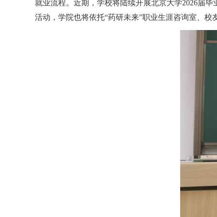
就业流程。
近期
，
学校将
陆续开展北京大学
2026
届毕
活动，
学院也将
依托
“
药研未来
”
职业生涯咨询室、校