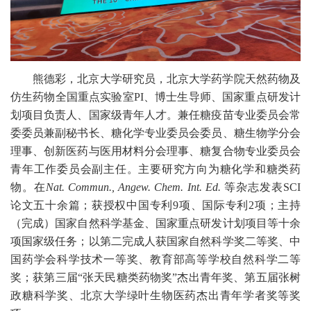
熊德彩，北京大学研究员，
北京大学药学院
天然药物及
仿生药物全国重点实验室
PI
、博士生导师、国家重点研发计
划项目负责人、
国家级青年人才
。兼任糖疫苗专业委员会常
委委员兼副秘书长、糖化学专业委员会委员、糖生物学分会
理事、创新医药与医用材料分会理事、糖复合物专业委员会
青年工作委员会副主任。主要研究方向为糖化学和糖类药
物。在
Nat.
Commun
.,
Angew
. Chem.
Int. Ed.
等杂志发表
SCI
论文五十余篇；获授权中国专利
9
项、国际专利
2
项；主持
（完成）国家自然科学基金、国家重点研发计划项目等十余
项国家级任务；以第二完成人获国家自然科学奖二等奖、中
国药学会科学技术一等奖、教育部高等学校自然科学二等
奖；获第三届
“
张天民糖类药物奖
”
杰出青年奖、第五届张树
政糖科学奖、北京大学绿叶生物医药杰出青年学者奖等奖