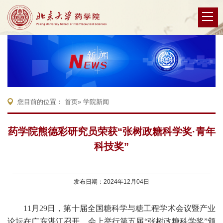
您目前的位置：
首页
» 学院新闻
药学院熊德彩研究员荣获“张树政糖科学奖·青年
科技奖”
发布日期：2024年12月04日
11
月
29
日，第十届全国糖科学与糖工程学术会议暨产业
论坛在广东湛江召开，会上举行第五届
“
张树政糖科学奖
”
颁