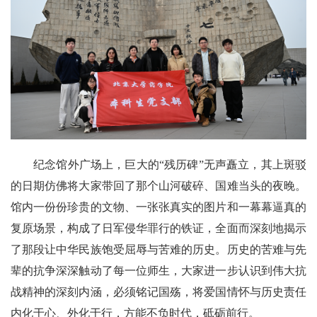
纪念馆外广场上，
巨大的
“
残历碑
”
无声矗立，其上斑驳
的日期仿佛将大家带回了那个山河破碎、国难当头的夜晚。
馆内一份份珍贵的文物、一张张真实的图片和一幕幕逼真的
复原场景，构成了日军侵华罪行的铁证，全面而深刻地揭示
了那段让中华民族饱受屈辱与苦难的历史。历史的苦难与先
辈的抗争深深触动了每一位
师生
，大家
进一步
认识到
伟大抗
战精神的深刻内涵
，必须铭记国殇，将爱国情怀与历史责任
内化于心、外化于行，方能不负时代，砥砺前行。