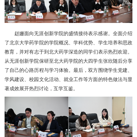
赵姗
面向无涯创新学院的盛情接待表示感谢。
全面介绍
了北京大学药学院的学院概况、学科优势
、学生培养和思政
教育
，
并对
有志于
到北大药学
深造的同学
们表示热烈欢迎
。
从无涯创新学院保研至北大药学院的大四学生
张欣
随后
分享
了自己的心路历程与学习体验。最后，双方
围绕
学生党建、
学风建设
、校园文化活动、就业工作等
方面的特色做法与显
著成效
展开热烈讨论，互学互鉴
。