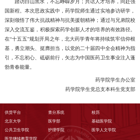
踏访白山黑水，不忘峥嵘岁月；共话人才培养，同赴强
国新程。本次思政实践中，药学院师生通过实地参访研学，
深刻领悟了伟大抗战精神与抗美援朝精神；通过与兄弟院校
深入交流互鉴，积极探索药学创新人才的培养的有效路径。
在“十五五”规划开局之年，北大药学青年将持续
筑牢信仰根
基，勇立潮头、挺膺担当，以党的二十届四中全会精神为指
引，不忘初心、砥砺前行，矢志为中国医药卫生事业注入蓬
勃青春能量。
药学院学生办公室
药学院学生党总支本科生党支部
供货平台
查分系统
校历
北京大学
医学部
基础医学院
公共卫生学院
护理学院
医学人文学院
医学继续教育学院