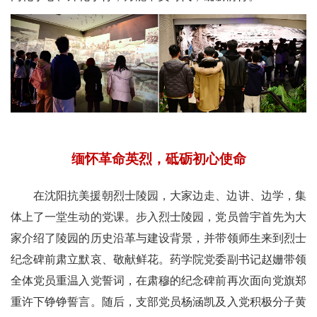
缅
怀革命英烈，砥砺初心使命
在沈阳抗美援朝烈士陵园，
大家边走、边讲、边学，集
体上了一堂生动的党课
。步入烈士陵园，
党员曾宇首先为大
家介绍了陵园的历史沿革与建设背景
，并带领
师生来到烈士
纪念碑前肃立默哀、敬献鲜花
。
药学院党委副书记赵姗带领
全体党员
重温入党誓词
，在肃穆的纪念碑前再次面向党旗郑
重许下铮铮誓言
。随后，支部党员杨涵凯
及入党积极分子黄