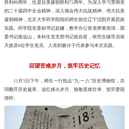
胜利
80
周年，也是抗美援朝胜利
72
周年。为深入学习贯彻党
的二十届四中全会精神，深入领会伟大抗战精神、伟大抗美
援朝精神，北京大学药学院组织师生前往辽宁沈阳开展思政
实践。药学院党委副书记赵姗，教学办公室老师黄燕清，团
委书记曲远山，本科生党支部书记徐自若，研究生辅导员侯
天姣及
6
位学生党员、入党积极分子代表参与本次实践。
回望苦难岁月，筑牢历史记忆
11
月
5
日下午，师生一行
抵达“九·一八”历史博物馆
，共
同
翻开历史篇章、追忆烽火岁月、致敬英雄壮举
、筑牢爱国
情怀
。