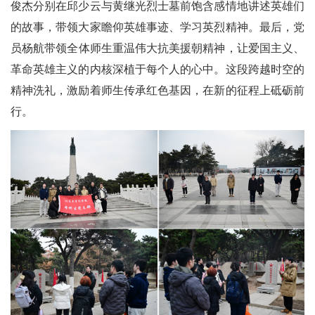
俊杰
分别在邱少云与黄继光烈
士墓前
饱含感情地
讲述英雄
们
的故事
，带领大家
瞻仰英雄事迹、学习英烈精神。最后，
党
员杨航
带领
全体
师生重温伟大
抗美援朝精神
，让爱国主义、
革命英雄主义的内核深植
于每个人的心中
。这段跨越时空的
精神洗礼，激励着师生传承红色基因，在新的征程上砥砺前
行。