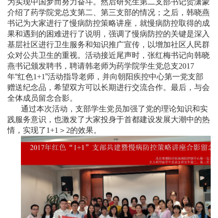
为实现中国梦而努力奋斗。然后研究生第二支部书记贺潇蒙
介绍了药学院党总支第二、第三支部的情况；之后，韩晓燕
书记为大家进行了慢病防控策略讲座，就慢病防控取得的成
果和遇到的困难进行了说明，强调了慢病防控的关键是深入
基层社区进行卫生服务和知识推广宣传，以增加社区人民群
众对公共卫生的重视。活动接近尾声时，张红梅书记向韩晓
燕书记颁发聘书，聘请韩老师为药学院学生党总支
2017
年“红色
1+1
”活动指导老师，并向朝阳疾控中心第一党支部
赠送纪念品，希望双方可以长期进行交流合作。最后，与会
全体成员留念合影。
通过本次活动，支部学生党员加强了党的理论知识和实
践服务意识，也激发了大家投身于首都建设发展大潮中的热
情，实现了
1+1
＞
2
的效果。