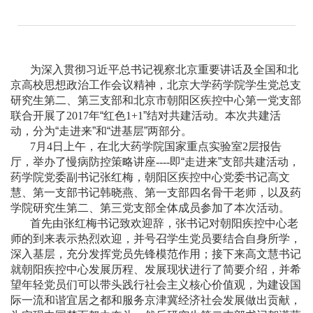
为深入贯彻习近平总书记视察北京重要讲话及全国和北
京高校思想政治工作会议精神，北京大学药学院学生党总支
研究生第二、第三支部和北京市朝阳区疾控中心第一党支部
联合开展了
2017
年“红色
1+1
”结对共建活动。本次共建活
动，分为“走进来”和“进基层”两部分。
7
月
4
日上午，在北大药学院国家重点实验室
2
层报告
厅，举办了慢病防控策略讲座
----
即“走进来”支部共建活动，
药学院党委副书记张红梅，朝阳区疾控中心党委书记高文
慧、第一支部书记韩晓燕、第一支部四名骨干老师，以及药
学院研究生第二、第三党支部全体成员参加了本次活动。
首先由张红梅书记致欢迎辞，张书记对朝阳疾控中心老
师的到来表示热烈欢迎，并号召学生党员要结合自身所学，
深入基层，充分发挥党员先锋模范作用；接下来高文慧书记
就朝阳疾控中心发展历程、发展现状进行了简要介绍，并希
望年轻党员们可以带头践行社会主义核心价值观，为建设国
际一流和谐宜居之都和服务京津冀经济社会发展做出贡献，