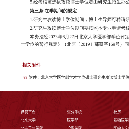
5.经考核被选拔攻读博士学位者由研究生招生办
第三条 在学期间的规定
1.研究生攻读博士学位期间，博士生导师可聘请
2.研究生攻读博士学位期间要按照本专业申请
本办法经
2023
年
6
月
27
日北京大学医学部学位评
士学位的暂行规定》（北医
〔
201
9
〕
部研字
1
69
号）同
相关附件
附件：北京大学医学部学术学位硕士研究生攻读博士学位申
供货平台
查分系统
校历
北京大学
医学部
基础医学
公共卫生学院
护理学院
医学人文