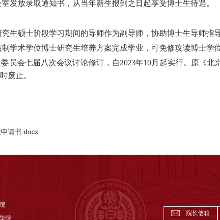
公室发放录取通知书，从当年新生报到之日起享受博士生待遇。
研究生硕士阶段学习期间的导师作为副导师，协助博士生导师指
考核制学术学位博士研究生培养方案完成学业，可免修攻读博士学
定委员会七届八次会议讨论修订，自
2023
年
10
月起实行。原《北
时废止。
请书.docx
院
院长信箱
学院