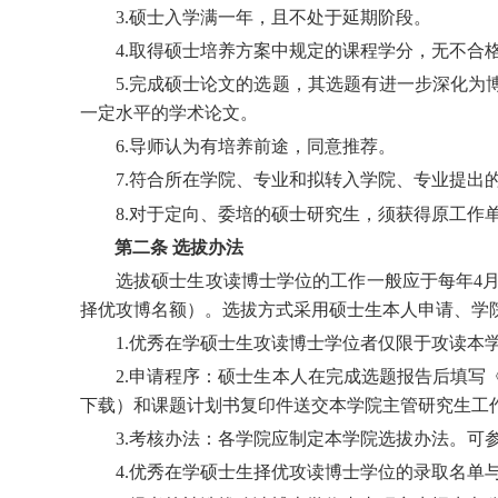
3.
硕士入学满一年，且不处于延期阶段
。
4.
取得硕士培养方案中规定的课程学分，无不合
5.
完成硕士论文的选题，其选题有进一步深化为
一定水平的学术论文
。
6.导师认为有培养前途，同意推荐
。
7.符合所在学院、专业和拟转入学院、专业提出
8.对于定向、委培的硕士研究生，须获得原工作
第二条 选拔办法
选拔硕士生攻读博士学位的工作一般应于每年4
择优攻博名额）。选拔方式采用硕士生本人申请、学
1.优秀在学硕士生攻读博士学位者仅限于攻读本
2.申请程序：硕士生本人在完成选题报告后填
下载）和课题计划书复印件送交本学院主管研究生工
3.考核办法：各学院应制定本学院选拔办法。可
4.优秀在学硕士生择优攻读博士学位的录取名单